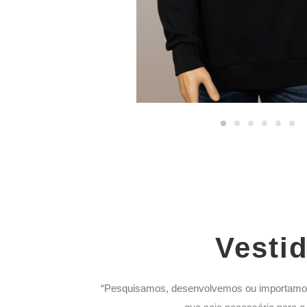
Vestid
“Pesquisamos, desenvolvemos ou importamos