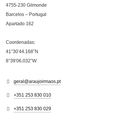
4755-230 Gilmonde
Barcelos – Portugal
Apartado 162
Coordenadas:
41°30'44.168"N
8°39'06.032"W
geral@araujoirmaos.pt
+351 253 830 010
+351 253 830 029